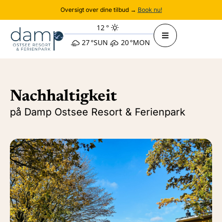
Oversigt over dine tilbud →
Book nu!
12
°
27
°
SUN
20
°
MON
Nachhaltigkeit
på Damp Ostsee Resort & Ferienpark