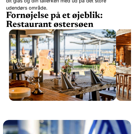
dit glas og din tallerken med ud på det store
udendørs område.
Fornøjelse på et øjeblik:
Restaurant østersøen
Restauranter
Bare