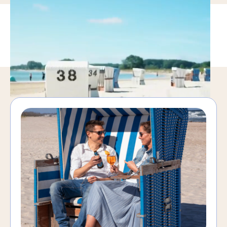
Unsere Angebote für
S
p
o
r
t
&
S