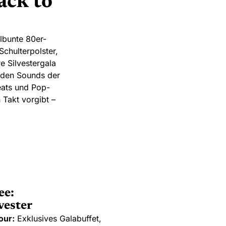
ack to
lbunte 80er-
chulterpolster,
 Silvestergala
enden Sounds der
Beats und Pop-
Takt vorgibt –
ee:
vester
our:
Exklusives Galabuffet,