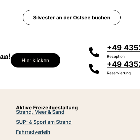
Erwachsene
Kinder
Wellness-Anwendungen
Entdeck
Silvester an der Ostsee buchen
+49 4352
an!
Rezeption
Hier klicken
+49 435
Reservierung
Aktive Freizeitgestaltung
Strand, Meer & Sand
SUP- & Sport am Strand
Fahrradverleih