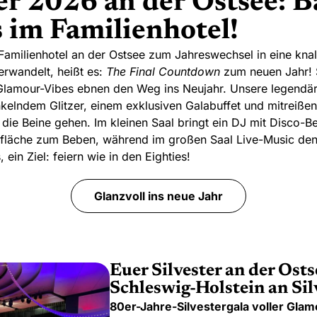
er 2026 an der Ostsee: B
 im Familienhotel!
Familienhotel an der Ostsee zum Jahreswechsel in eine knal
erwandelt, heißt es:
The Final Countdown
zum neuen Jahr! S
Glamour-Vibes ebnen den Weg ins Neujahr. Unsere legendäre
unkelndem Glitzer, einem exklusiven Galabuffet und mitreiß
n die Beine gehen. Im kleinen Saal bringt ein DJ mit Disco-
zfläche zum Beben, während im großen Saal Live-Music den 
ein Ziel: feiern wie in den Eighties!
Glanzvoll ins neue Jahr
Euer Silvester an der Osts
Schleswig-Holstein an Sil
80er-Jahre-Silvestergala voller Glam