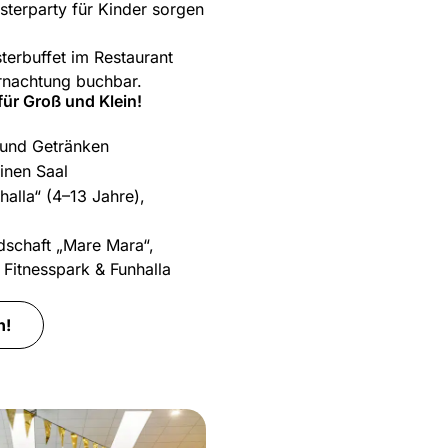
esterparty für Kinder sorgen
terbuffet im Restaurant
rnachtung buchbar.
für Groß und Klein!
 und Getränken
inen Saal
halla“ (4–13 Jahre),
andschaft „Mare Mara“,
Fitnesspark & Funhalla
n!