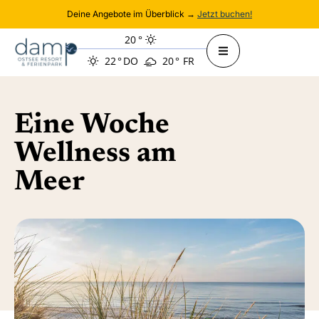
Deine Angebote im Überblick →
Jetzt buchen!
20
°
22
°
DO
20
°
FR
Eine Woche
Wellness am
Meer