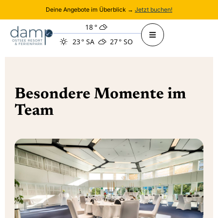
Deine Angebote im Überblick →
Jetzt buchen!
18
°
23
°
SA
27
°
SO
Besondere Momente im
Team