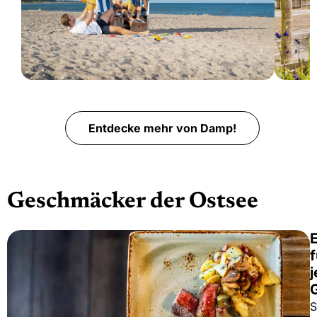
kostenpflichtig
in
Strandkorb mieten
Värm
Entdecke mehr von Damp!
Geschmäcker der Ostsee
f
S