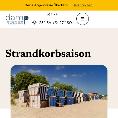
Deine Angebote im Überblick →
Jetzt buchen!
19
°
23
°
SA
27
°
SO
Strandkorbsaison