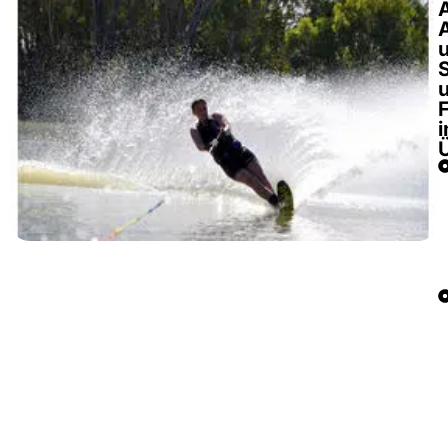
A
A
F