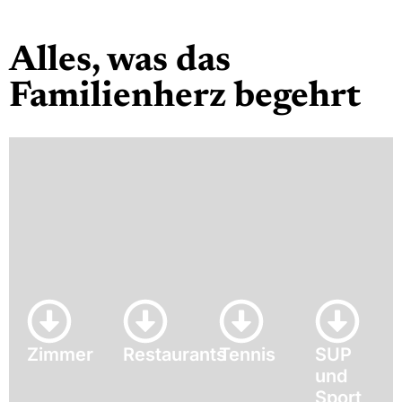
Alles, was das
Familienherz begehrt
Zimmer
Restaurants
Tennis
SUP
und
Sport