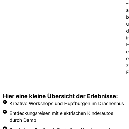
–
a
b
u
d
i
H
e
e
z
F
Hier eine kleine Übersicht der Erlebnisse:
Kreative Workshops und Hüpfburgen im Drachenhus
Entdeckungsreisen mit elektrischen Kinderautos
durch Damp