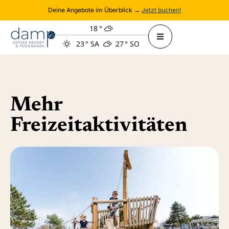
Deine Angebote im Überblick →
Jetzt buchen!
18
°
23
°
SA
27
°
SO
Mehr
Freizeitaktivitäten