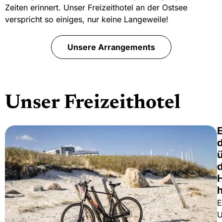
Zeiten erinnert. Unser Freizeithotel an der Ostsee
verspricht so einiges, nur keine Langeweile!
Unsere Arrangements
Unser Freizeithotel
E
d
E
U