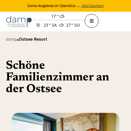
Deine Angebote im Überblick →
Jetzt buchen!
17
°
23
°
SA
27
°
SO
damp
Ostsee Resort
Schöne
Familienzimmer an
der Ostsee