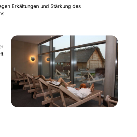
egen Erkältungen und Stärkung des
ms
er
ft