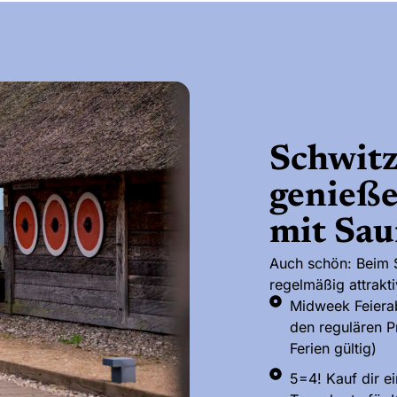
Schwitz
genieße
mit Sa
Auch schön: Beim S
regelmäßig attrakt
Midweek Feierab
den regulären P
Ferien gültig)
5=4! Kauf dir ei