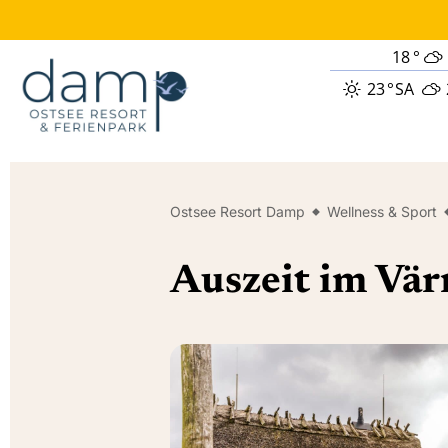
18
°
23
°
SA
Ostsee Resort Damp
Wellness & Sport
Auszeit im Vä