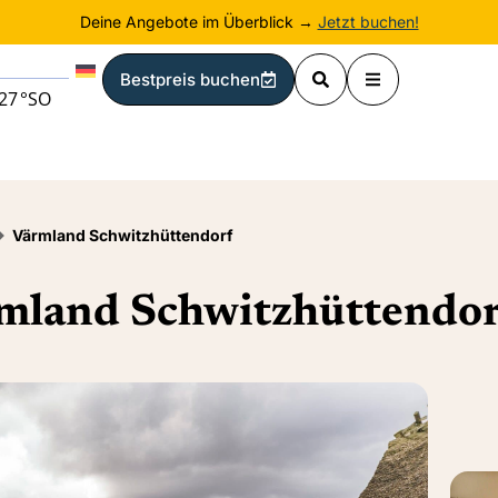
Deine Angebote im Überblick →
Jetzt buchen!
Bestpreis buchen
27
°
SO
Värmland Schwitzhüttendorf
rmland Schwitzhüttendor