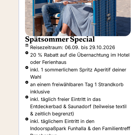
Urlaub zum Reinschnuppern
Reisezeitraum: 06.09. bis 29.10.2026
tel
20 % Rabatt auf die Übernachtung im Hotel
oder Ferienhaus
r
Kinder und Hunde reisen ohne Aufpreis
inkl. täglichem Frühstück mit ausgewählten
Getränken (nur im Hotel)
inkl. täglich freier Eintritt in das
Entdeckerbad & Saunadorf (teilweise textil
l
& zeitlich begrenzt)
inkl. täglichem Eintritt in den
Indoorspaßpark Funhalla & den Familientreff
eff
Drachenhus