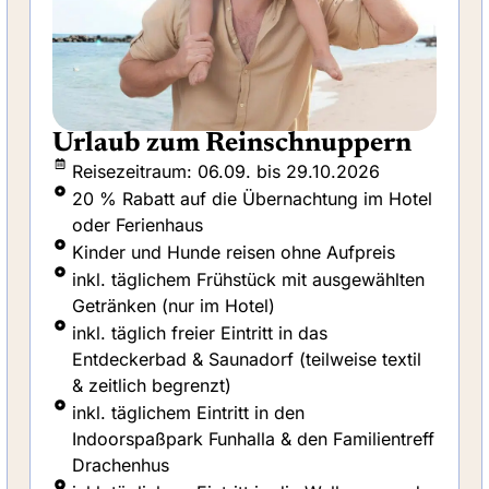
Urlaub mit Schwimmkurs
Reisezeitraum: 01.02. bis 28.12.2026
5-tägiger Schwimmkurs für Kinder ab 5
Jahren & dein Kind reist kostenfrei mit
inkl. täglichem Frühstück mit ausgewählten
Getränken
Eine Nacht geschenkt! 5 Tage bleiben, nur
4 Nächte zahlen
inkl. täglich freier Eintritt in das
Entdeckerbad & Saunadorf (teilweise textil
& zeitlich begrenzt)
inkl. täglichem Eintritt in den
Indoorspaßpark Funhalla & den Familientreff