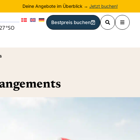
Deine Angebote im Überblick →
Jetzt buchen!
Bestpreis buchen
27
°
SO
s
rangements