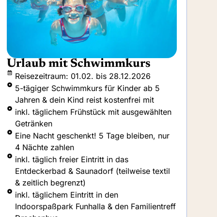
Short & Sweet
Z
Reisezeitraum: Ganzjährig buchbar
inkl. täglichem Frühstück mit ausgewählten
Getränken (nur im Hotel)
inkl. täglichem Abendessen mit
ausgewählten Getränken
inkl. täglich freier Eintritt in das
Entdeckerbad & Saunadorf (teilweise textil
& zeitlich begrenzt)
inkl. täglichem Eintritt in den
Indoorspaßpark Funhalla & den Familientreff
Drachenhus
inkl. täglichem Eintritt in die Wellness- und