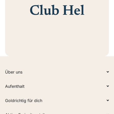
Club Hel
für Events geöffnet
Über uns
Aufenthalt
Goldrichtig für dich