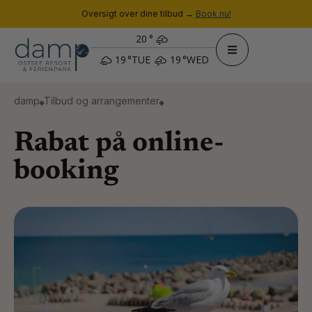
Oversigt over dine tilbud →
Book nu!
20
°
19
°
TUE
19
°
WED
damp
Tilbud og arrangementer
Rabat på online-
booking