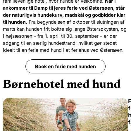
familievenlige hotel, hvor hunde er velkomne.
Når I
ankommer til Damp til jeres ferie ved Østersøen, står
der naturligvis hundekurv, madskål og godbidder klar
til hunden.
Fra begyndelsen af ​​oktober til slutningen af ​​
marts kan hunden frit boltre sig langs Østersøkysten, og
i højsæsonen – fra 1. april til 30. september – er der
adgang til en særlig hundestrand, hvilket gør stedet
ideelt til en ferie med hund i et feriehus ved Østersøen.
Book en ferie med hunden
Børnehotel med hund
F
f
f