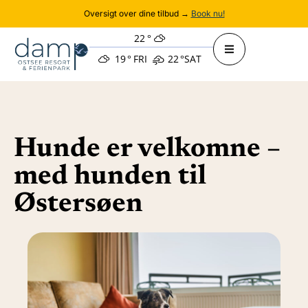
Oversigt over dine tilbud →
Book nu!
22
°
19
°
FRI
22
°
SAT
Hunde er velkomne –
med hunden til
Østersøen