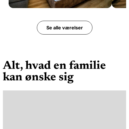
Komfortværelse
Supe
1-2 personer
1
Se alle værelser
Alt, hvad en familie
kan ønske sig