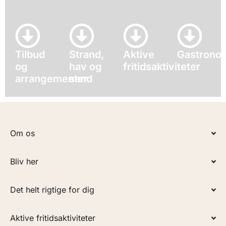
Tilbud
Strand,
Aktive
Gastrono
og
hav og
fritidsaktiviteter
arrangementer
sand
Om os
Bliv her
Det helt rigtige for dig
Aktive fritidsaktiviteter