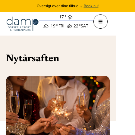
Oversigt over dine tilbud →
Book nu!
17
°
19
°
FRI
22
°
SAT
Nytårsaften