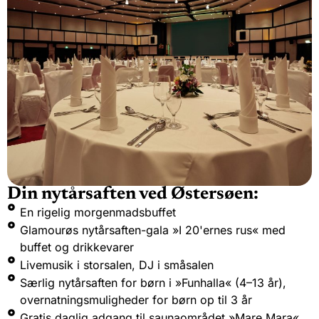
Din nytårsaften ved Østersøen:
En rigelig morgenmadsbuffet
Glamourøs nytårsaften-gala »I 20'ernes rus« med
buffet og drikkevarer
Livemusik i storsalen, DJ i småsalen
Særlig nytårsaften for børn i »Funhalla« (4–13 år),
overnatningsmuligheder for børn op til 3 år
Gratis daglig adgang til saunaområdet »Mare Mara«,