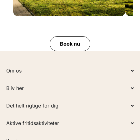
Bjælkehytte
Hus
op til 5 personer
Book nu
Om os
Bliv her
Det helt rigtige for dig
Aktive fritidsaktiviteter