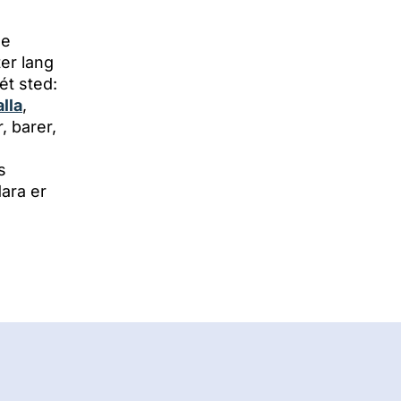
le
ter lang
ét sted:
lla
,
, barer,
s
ara er