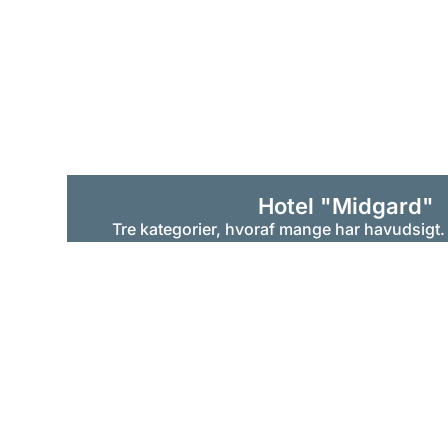
Hotel "Midgard"
Tre kategorier, hvoraf mange har havudsigt.
udkig efter et hyggeligt
Comfort-værelse
, et
værelse
eller en stor
familiesuite
, vil enhve
perfekte værelse her.
Om værelserne