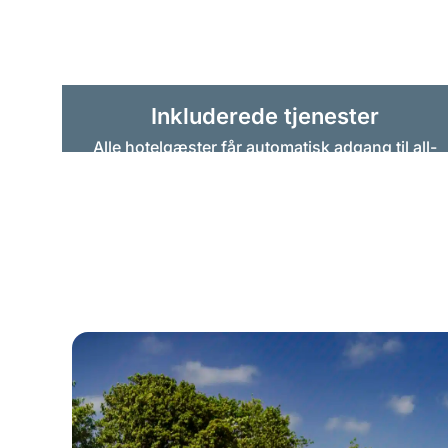
Inkluderede tjenester
Alle hotelgæster får automatisk adgang til all-
inclusive-pakken, som omfatter gratis daglig
adgang til alle fritids- og
oplevelsesaktiviteter.
Tjenester