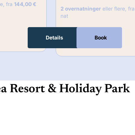
2 overnatninger
eller flere, fra
90,00 €
pr.
nat
De
Details
Book
a Resort & Holiday Park