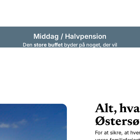
Middag / Halvpension
Den
store buffet
byder på noget, der vil
begejstre både voksne og unge madelskere.
Skiftende
temabuffeter
, herunder et udvalg
af drikkevarer
Book nu
Alt, hva
Østersø
For at sikre, at hv
vores familieferie