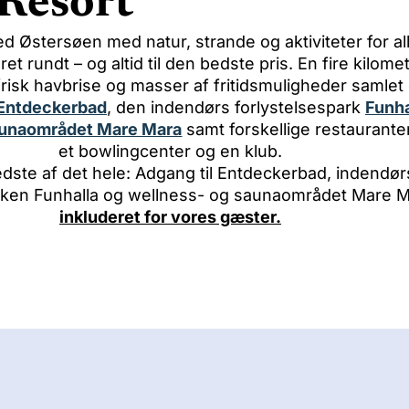
 Resort
ed Østersøen med natur, strande og aktiviteter for al
et rundt – og altid til den bedste pris. En fire kilome
risk havbrise og masser af fritidsmuligheder samlet 
Entdeckerbad
, den indendørs forlystelsespark
Funha
aunaområdet Mare Mara
samt forskellige restauranter
et bowlingcenter og en klub.
dste af det hele: Adgang til Entdeckerbad, indendør
rken Funhalla og wellness- og saunaområdet Mare M
inkluderet for vores gæster.