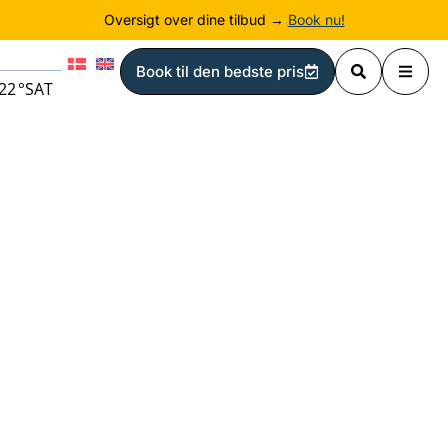
Oversigt over dine tilbud →
Book nu!
Book til den bedste pris
22
°
SAT