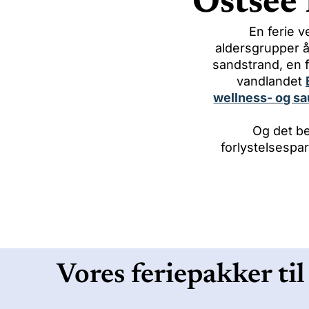
Ostsee
En ferie v
aldersgrupper år
sandstrand, en f
vandlandet
wellness- og s
Og det be
forlystelsespa
Vores feriepakker til
S
p
o
r
t