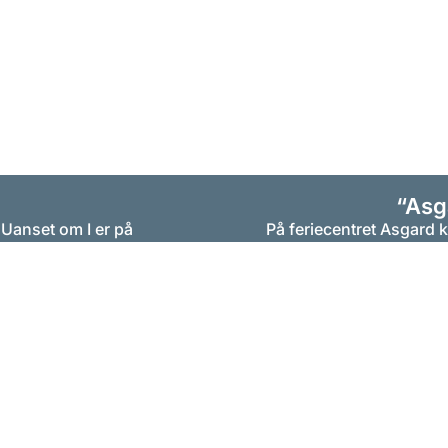
“Asg
 Uanset om I er på
På feriecentret Asgard 
 rummeligt
Superior-
dig bedst: hvad enten de
r familie finde det
Feriebolig i luksuskla
omgivelser, kun en kort