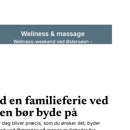
Wellness & massage
Wellness-weekend ved Østersøen –
Få ny energi med massage.
Anvendelser
d en familieferie ved
en bør byde på
er dag bliver præcis, som du ønsker det, byder
sted ved Østersøen på mange muligheder for