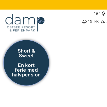
16
°
19
°
FRI
Short &
Sweet
En kort
ferie med
halvpension