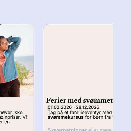
Ferier med svømmeundervisning
Si
01.02.2026 - 28.12.2026
25.
Tag på et familieeventyr med et
5-dages
En 
svømmekursus
for børn fra 5 år og opefter…
eks
og 
5 overnatninger
eller mere, fra
146,00 €