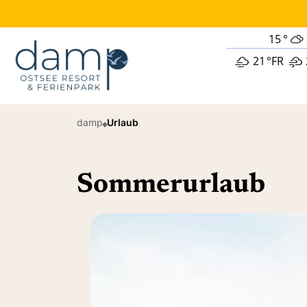
15
°
21
°
FR
damp
Urlaub
Sommerurlaub