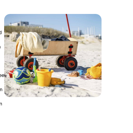
d
h
ee
n
n