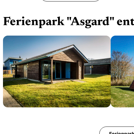
Ferienpark "Asgard" en
Weiter
Blockhaus
Nurd
bis 5 Personen
6-8 
Ferienpar