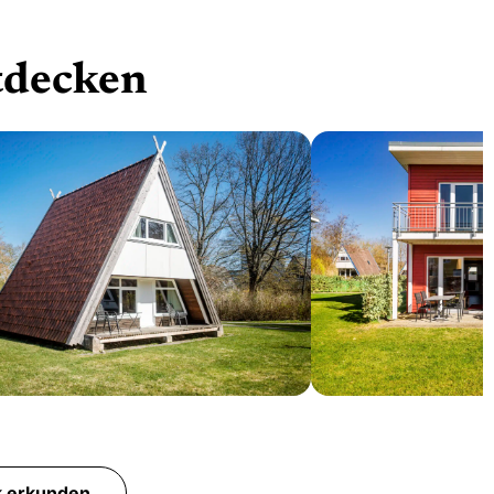
tdecken
achhaus
Premiumhaus
Personen
1-4 Personen
k erkunden