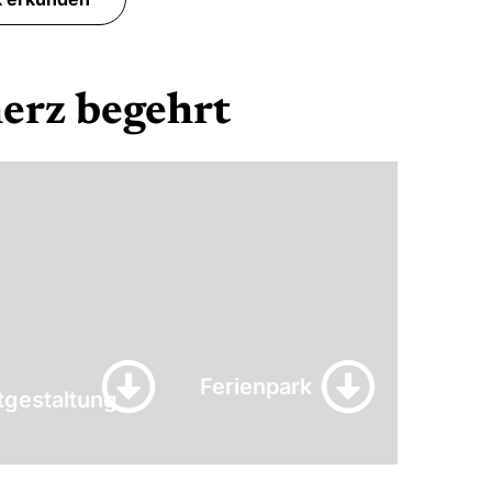
herz begehrt
Ferienpark
itgestaltung