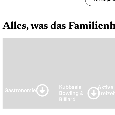
Alles, was das Familien
Kubbsala
Aktive
Gastronomie
Bowling &
Freize
Billiard