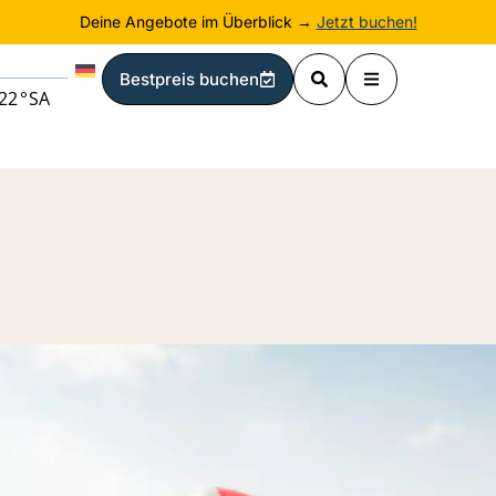
Deine Angebote im Überblick →
Jetzt buchen!
Bestpreis buchen
22
°
SA