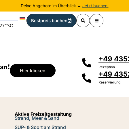
Deine Angebote im Überblick →
Jetzt buchen!
Bestpreis buchen
27
°
SO
+49 4352
an!
Rezeption
Hier klicken
+49 435
Reservierung
Aktive Freizeitgestaltung
Strand, Meer & Sand
SUP- & Sport am Strand