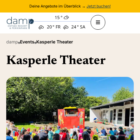
Deine Angebote im Überblick →
Jetzt buchen!
15
°
20
°
FR
24
°
SA
damp
Events
Kasperle Theater
Kasperle Theater