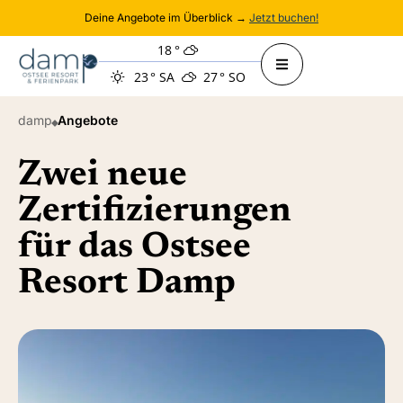
Deine Angebote im Überblick →
Jetzt buchen!
18
°
23
°
SA
27
°
SO
damp
Angebote
Zwei neue
Zertifizierungen
für das Ostsee
Resort Damp