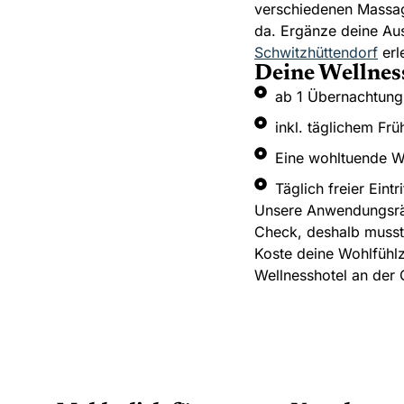
verschiedenen Massag
muskellockernden und
da. Ergänze deine Aus
durchblutungsfördernden Massage
Schwitzhüttendorf
erl
Deine Wellnes
ab 1 Übernachtung
inkl. täglichem Fr
Eine wohltuende W
Täglich freier Eintr
Unsere Anwendungsrä
Check, deshalb musst 
Koste deine Wohlfühlz
Wellnesshotel an der