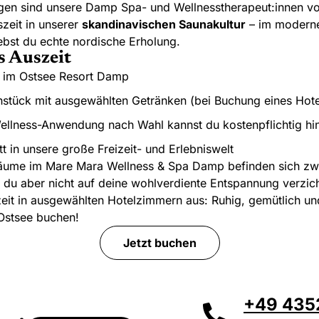
en sind unsere Damp Spa- und Wellnesstherapeut:innen vol
Ganzkörpermassage mit Aromaöl
verjünge
zeit in unserer
skandinavischen Saunakultur
– im moder
Klo
ebst du echte nordische Erholung.
s Auszeit
 im Ostsee Resort Damp
ühstück mit ausgewählten Getränken (bei Buchung eines Hot
ellness-Anwendung nach Wahl kannst du kostenpflichtig hi
itt in unsere große Freizeit- und Erlebniswelt
ume im Mare Mara Wellness & Spa Damp befinden sich zwa
du aber nicht auf deine wohlverdiente Entspannung verzic
eit in ausgewählten Hotelzimmern aus: Ruhig, gemütlich und 
 Ostsee buchen!
Jetzt buchen
+49 4352