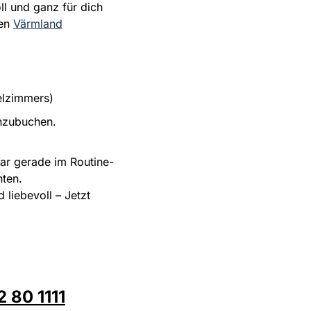
l und ganz für dich
nd durch präzise Streich-,
du mit einer Algenm
nen
Värmland
pf- und Zupftechniken
Serum ver
elzimmers)
nzubuchen.
r gerade im Routine-
hten.
liebevoll – Jetzt
 80 1111