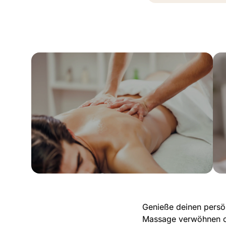
Weiter
25/50 Min. | 33/66 €
Wohlfühlmassage
Genieße deinen persö
Massage verwöhnen od
Gönne dir eine Auszeit bei einer