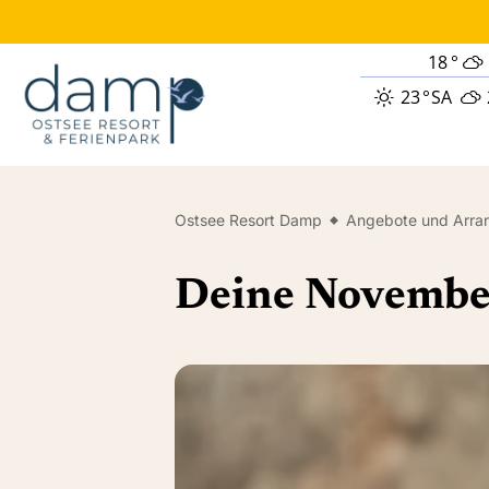
18
°
23
°
SA
Ostsee Resort Damp
Angebote und Arra
Deine Novembe