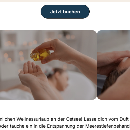
Jetzt buchen
25/50 Min. | 35/70 €
90 Min. 
nlichen Wellnessurlaub an der Ostsee! Lasse dich vom Duft
Aroma Öl Massage
er tauche ein in die Entspannung der Meerestiefenbehandl
Gönn dir eine entspannende
Die japan